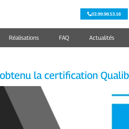
02.99.98.53.16
Réalisations
FAQ
Actualités
obtenu la certification Qual