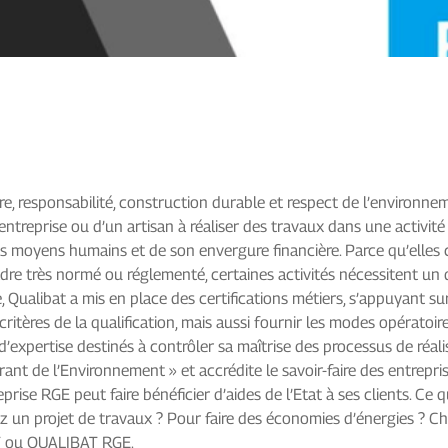
re, responsabilité, construction durable et respect de l’environneme
entreprise ou d’un artisan à réaliser des travaux dans une activi
de ses moyens humains et de son envergure financière. Parce qu’ell
adre très normé ou réglementé, certaines activités nécessitent un d
Qualibat a mis en place des certifications métiers, s’appuyant sur 
 critères de la qualification, mais aussi fournir les modes opératoir
d’expertise destinés à contrôler sa maîtrise des processus de réali
rant de l’Environnement » et accrédite le savoir-faire des entrepri
ise RGE peut faire bénéficier d’aides de l’Etat à ses clients. Ce qu
ojet de travaux ? Pour faire des économies d’énergies ? Chois
BAT ou QUALIBAT RGE.