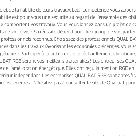
e et de la fiabilité de leurs travaux. Leur compétence vous appor
bilité est pour vous une sécurité au regard de l’ensemble des oblig
 que comportent vos travaux. Vous vous lancez dans un projet de 
ets de votre vie ? Sa réussite dépend pour beaucoup de vos parten
z des professionnels reconnus. Choisissez des professionnels QUALIB
es dans les travaux favorisant les économies d’énergies. Vous so
tique ? Participer à la lutte contre le réchauffement climatique, 
ALIBAT RGE seront vos meilleurs partenaires ! Les entreprises QU
ne de l’amélioration énergétique. Elles ont reçu la mention RGE en p
térieur indépendant. Les entreprises QUALIBAT RGE sont aptes à v
es extérieures… N’hésitez pas à consulter le site de Qualibat pour 